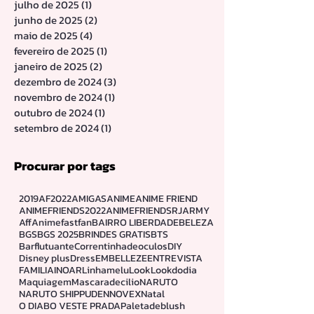
dezembro de 2025
(1)
1 post
novembro de 2025
(2)
2 posts
outubro de 2025
(4)
4 posts
agosto de 2025
(2)
2 posts
julho de 2025
(1)
1 post
junho de 2025
(2)
2 posts
maio de 2025
(4)
4 posts
fevereiro de 2025
(1)
1 post
janeiro de 2025
(2)
2 posts
dezembro de 2024
(3)
3 posts
novembro de 2024
(1)
1 post
outubro de 2024
(1)
1 post
setembro de 2024
(1)
1 post
Procurar por tags
2019
AF2022
AMIGAS
ANIME
ANIME FRIEND
ANIMEFRIENDS2022
ANIMEFRIENDSRJ
ARMY
Aff
Animefastfan
BAIRRO LIBERDADE
BELEZA
BGS
BGS 2025
BRINDES GRATIS
BTS
Barflutuante
Correntinhadeoculos
DIY