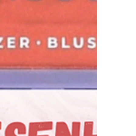
Sabrina Nogueira
Olá! Eu sou a Sabrina Nogueira, tenho 32
anos, moro no interior do Rio de Janeiro e
sou formada em jornalismo.
Decidi criar esse espaço para falar sobre
as coisas que mais amo.