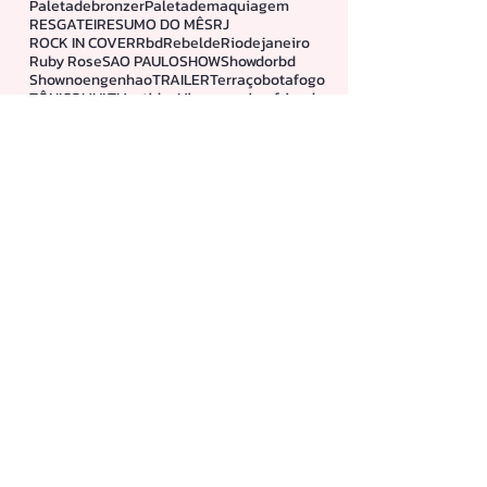
Disney plus
Dress
EMBELLEZE
ENTREVISTA
FAMILIA
INOAR
Linhamelu
Look
Lookdodia
Maquiagem
Mascaradecilio
NARUTO
NARUTO SHIPPUDEN
NOVEX
Natal
O DIABO VESTE PRADA
Paletadeblush
Paletadebronzer
Paletademaquiagem
RESGATEI
RESUMO DO MÊS
RJ
ROCK IN COVER
Rbd
Rebelde
Riodejaneiro
Ruby Rose
SAO PAULO
SHOW
Showdorbd
Shownoengenhao
TRAILER
Terraçobotafogo
TÔNICO
VULT
Vestidos
Viagem
animefriends
animefriendssp
ano novo
baresdocruzeiro
batom
batom duo matte
batom matte
cabelo
carnavegando
cicatrifios
como criar poster disney
cosplay
creme
cremesemenxague
criador de imagem bing
cruzeiro
curso
cursogratis
dicadecursogratuito