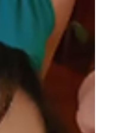
Sabrina Nogueira
Olá! Eu sou a Sabrina Nogueira, tenho 32
anos, moro no interior do Rio de Janeiro e
sou formada em jornalismo.
Decidi criar esse espaço para falar sobre
as coisas que mais amo.