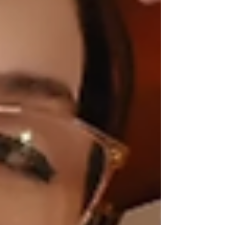
Como doramas, produtinhos de beleza e
também séries, filmes, viagem e muito
mais.
Aqui você vai descobrir o que penso, o
que faço e do que eu realmente gosto.