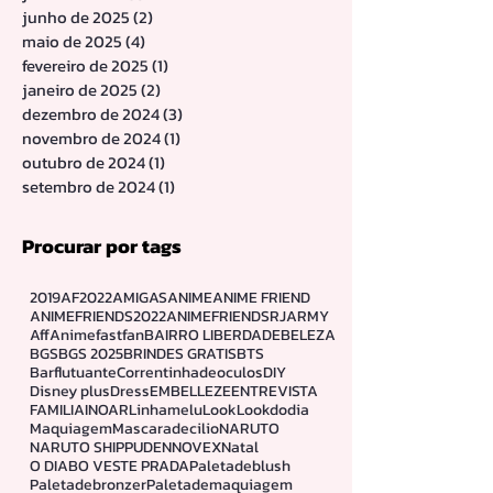
novembro de 2025
(2)
2 posts
outubro de 2025
(4)
4 posts
agosto de 2025
(2)
2 posts
julho de 2025
(1)
1 post
junho de 2025
(2)
2 posts
maio de 2025
(4)
4 posts
fevereiro de 2025
(1)
1 post
janeiro de 2025
(2)
2 posts
dezembro de 2024
(3)
3 posts
novembro de 2024
(1)
1 post
outubro de 2024
(1)
1 post
setembro de 2024
(1)
1 post
Procurar por tags
2019
AF2022
AMIGAS
ANIME
ANIME FRIEND
ANIMEFRIENDS2022
ANIMEFRIENDSRJ
ARMY
Aff
Animefastfan
BAIRRO LIBERDADE
BELEZA
BGS
BGS 2025
BRINDES GRATIS
BTS
Barflutuante
Correntinhadeoculos
DIY
Disney plus
Dress
EMBELLEZE
ENTREVISTA