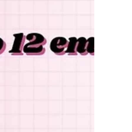
Sabrina Nogueira
Olá! Eu sou a Sabrina Nogueira, tenho 32
anos, moro no interior do Rio de Janeiro e
sou formada em jornalismo.
Decidi criar esse espaço para falar sobre
as coisas que mais amo.