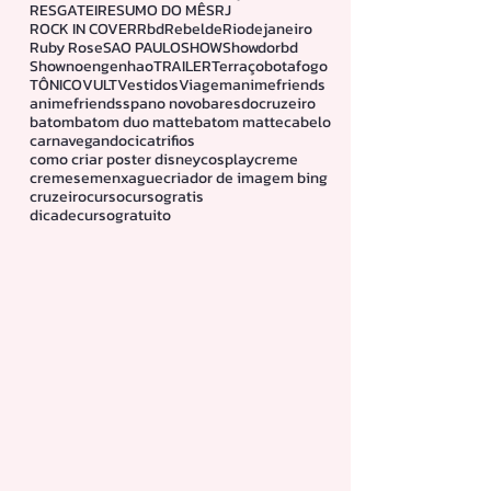
FAMILIA
INOAR
Linhamelu
Look
Lookdodia
Maquiagem
Mascaradecilio
NARUTO
NARUTO SHIPPUDEN
NOVEX
Natal
O DIABO VESTE PRADA
Paletadeblush
Paletadebronzer
Paletademaquiagem
RESGATEI
RESUMO DO MÊS
RJ
ROCK IN COVER
Rbd
Rebelde
Riodejaneiro
Ruby Rose
SAO PAULO
SHOW
Showdorbd
Shownoengenhao
TRAILER
Terraçobotafogo
TÔNICO
VULT
Vestidos
Viagem
animefriends
animefriendssp
ano novo
baresdocruzeiro
batom
batom duo matte
batom matte
cabelo
carnavegando
cicatrifios
como criar poster disney
cosplay
creme
cremesemenxague
criador de imagem bing
cruzeiro
curso
cursogratis
dicadecursogratuito