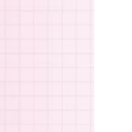
Como doramas, produtinhos de beleza e
também séries, filmes, viagem e muito
mais.
Aqui você vai descobrir o que penso, o
que faço e do que eu realmente gosto.