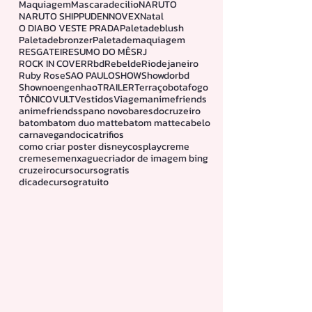
Disney plus
Dress
EMBELLEZE
ENTREVISTA
FAMILIA
INOAR
Linhamelu
Look
Lookdodia
Maquiagem
Mascaradecilio
NARUTO
NARUTO SHIPPUDEN
NOVEX
Natal
O DIABO VESTE PRADA
Paletadeblush
Paletadebronzer
Paletademaquiagem
RESGATEI
RESUMO DO MÊS
RJ
ROCK IN COVER
Rbd
Rebelde
Riodejaneiro
Ruby Rose
SAO PAULO
SHOW
Showdorbd
Shownoengenhao
TRAILER
Terraçobotafogo
TÔNICO
VULT
Vestidos
Viagem
animefriends
animefriendssp
ano novo
baresdocruzeiro
batom
batom duo matte
batom matte
cabelo
carnavegando
cicatrifios
como criar poster disney
cosplay
creme
cremesemenxague
criador de imagem bing
cruzeiro
curso
cursogratis
dicadecursogratuito