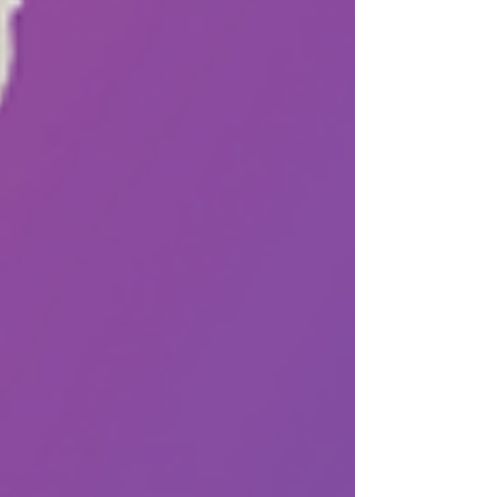
Sabrina Nogueira
Olá! Eu sou a Sabrina Nogueira, tenho 32
anos, moro no interior do Rio de Janeiro e
sou formada em jornalismo.
Decidi criar esse espaço para falar sobre
as coisas que mais amo.