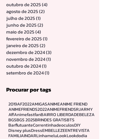
dezembro de 2025
(1)
1 post
novembro de 2025
(2)
2 posts
outubro de 2025
(4)
4 posts
agosto de 2025
(2)
2 posts
julho de 2025
(1)
1 post
junho de 2025
(2)
2 posts
maio de 2025
(4)
4 posts
fevereiro de 2025
(1)
1 post
janeiro de 2025
(2)
2 posts
dezembro de 2024
(3)
3 posts
novembro de 2024
(1)
1 post
outubro de 2024
(1)
1 post
setembro de 2024
(1)
1 post
Procurar por tags
2019
AF2022
AMIGAS
ANIME
ANIME FRIEND
ANIMEFRIENDS2022
ANIMEFRIENDSRJ
ARMY
Aff
Animefastfan
BAIRRO LIBERDADE
BELEZA
BGS
BGS 2025
BRINDES GRATIS
BTS
Barflutuante
Correntinhadeoculos
DIY