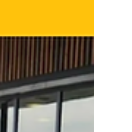
Sabrina Nogueira
Olá! Eu sou a Sabrina Nogueira, tenho 32
anos, moro no interior do Rio de Janeiro e
sou formada em jornalismo.
Decidi criar esse espaço para falar sobre
as coisas que mais amo.