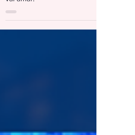
Liberdade, Museu da Ilusão e
lugares que todo dorameiro
vai amar!