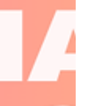
Sabrina Nogueira
Olá! Eu sou a Sabrina Nogueira, tenho 32
anos, moro no interior do Rio de Janeiro e
sou formada em jornalismo.
Decidi criar esse espaço para falar sobre
as coisas que mais amo.