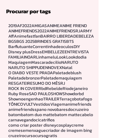
outubro de 2024
(1)
1 post
setembro de 2024
(1)
1 post
Procurar por tags
2019
AF2022
AMIGAS
ANIME
ANIME FRIEND
ANIMEFRIENDS2022
ANIMEFRIENDSRJ
ARMY
Aff
Animefastfan
BAIRRO LIBERDADE
BELEZA
BGS
BGS 2025
BRINDES GRATIS
BTS
Barflutuante
Correntinhadeoculos
DIY
Disney plus
Dress
EMBELLEZE
ENTREVISTA
FAMILIA
INOAR
Linhamelu
Look
Lookdodia
Maquiagem
Mascaradecilio
NARUTO
NARUTO SHIPPUDEN
NOVEX
Natal
O DIABO VESTE PRADA
Paletadeblush
Paletadebronzer
Paletademaquiagem
RESGATEI
RESUMO DO MÊS
RJ
ROCK IN COVER
Rbd
Rebelde
Riodejaneiro
Ruby Rose
SAO PAULO
SHOW
Showdorbd
Shownoengenhao
TRAILER
Terraçobotafogo
TÔNICO
VULT
Vestidos
Viagem
animefriends
animefriendssp
ano novo
baresdocruzeiro
batom
batom duo matte
batom matte
cabelo
carnavegando
cicatrifios
como criar poster disney
cosplay
creme