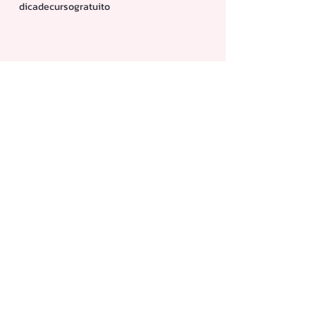
cremesemenxague
criador de imagem bing
cruzeiro
curso
cursogratis
dicadecursogratuito