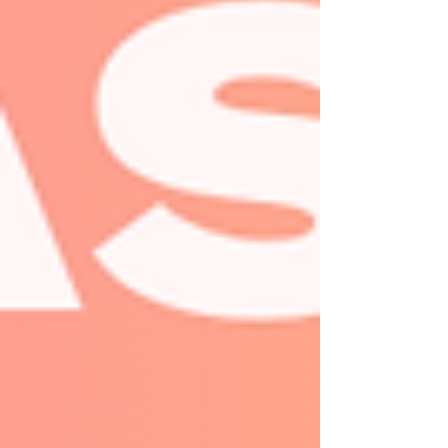
Como doramas, produtinhos de beleza e
também séries, filmes, viagem e muito
mais.
Aqui você vai descobrir o que penso, o
que faço e do que eu realmente gosto.