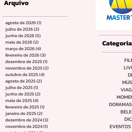
Arquivo
agosto de 2026
(1)
1 post
julho de 2026
(2)
2 posts
junho de 2026
(5)
5 posts
Categori
maio de 2026
(2)
2 posts
março de 2026
(4)
4 posts
fevereiro de 2026
(3)
3 posts
FI
dezembro de 2025
(1)
1 post
LI
novembro de 2025
(2)
2 posts
outubro de 2025
(4)
4 posts
D
agosto de 2025
(2)
2 posts
MÚS
julho de 2025
(1)
1 post
VIA
junho de 2025
(2)
2 posts
MOME
maio de 2025
(4)
4 posts
DORAMAS 
fevereiro de 2025
(1)
1 post
BEL
janeiro de 2025
(2)
2 posts
DI
dezembro de 2024
(3)
3 posts
EVENTOS 
novembro de 2024
(1)
1 post