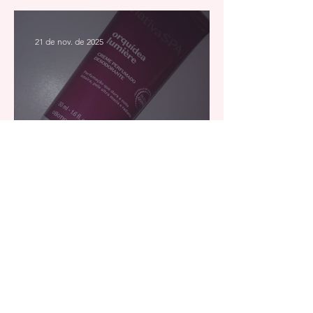
21 de nov. de 2025
O Creme Que Resgatei no O
Boticário e Ainda Não Tinha
Mostrado!
15 de ago. de 2025
Tônico Capilar 12 em 1 Novex
da Embelleze: Força,