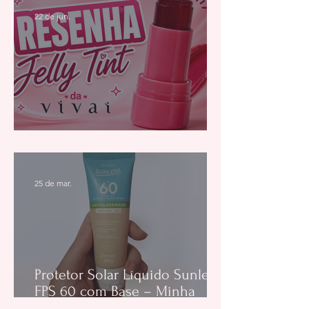
22 de jun.
Resenha: Jelly Tint da Vivai
25 de mar.
Protetor Solar Líquido Sunless
FPS 60 com Base – Minha
Experiência