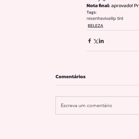
Nota final:
 aprovado! P
Tags:
resenha
vivai
lip tint
BELEZA
Comentários
Escreva um comentário