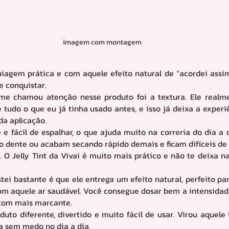
imagem com montagem 
agem prática e com aquele efeito natural de “acordei assim”,
e conquistar.
me chamou atenção nesse produto foi a textura. Ele realm
e tudo o que eu já tinha usado antes, e isso já deixa a experi
a aplicação.
 e fácil de espalhar, o que ajuda muito na correria do dia a d
 dente ou acabam secando rápido demais e ficam difíceis de
. O Jelly Tint da Vivai é muito mais prático e não te deixa n
tei bastante é que ele entrega um efeito natural, perfeito pa
m aquele ar saudável. Você consegue dosar bem a intensidade
tom mais marcante.
uto diferente, divertido e muito fácil de usar. Virou aquele 
sa sem medo no dia a dia.