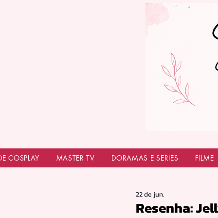
DE COSPLAY
MASTER TV
DORAMAS E SERIES
FILME
22 de jun.
Resenha: Jell