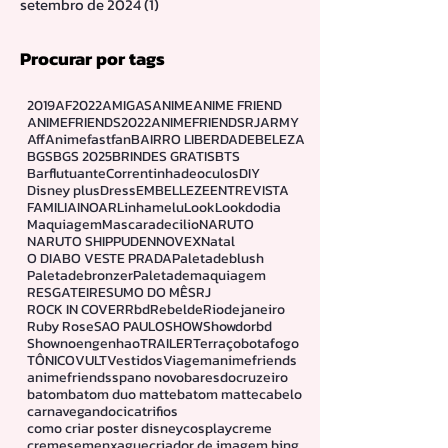
setembro de 2024
(1)
1 post
Procurar por tags
2019
AF2022
AMIGAS
ANIME
ANIME FRIEND
ANIMEFRIENDS2022
ANIMEFRIENDSRJ
ARMY
Aff
Animefastfan
BAIRRO LIBERDADE
BELEZA
BGS
BGS 2025
BRINDES GRATIS
BTS
Barflutuante
Correntinhadeoculos
DIY
Disney plus
Dress
EMBELLEZE
ENTREVISTA
FAMILIA
INOAR
Linhamelu
Look
Lookdodia
Maquiagem
Mascaradecilio
NARUTO
NARUTO SHIPPUDEN
NOVEX
Natal
O DIABO VESTE PRADA
Paletadeblush
Paletadebronzer
Paletademaquiagem
RESGATEI
RESUMO DO MÊS
RJ
ROCK IN COVER
Rbd
Rebelde
Riodejaneiro
Ruby Rose
SAO PAULO
SHOW
Showdorbd
Shownoengenhao
TRAILER
Terraçobotafogo
TÔNICO
VULT
Vestidos
Viagem
animefriends
animefriendssp
ano novo
baresdocruzeiro
batom
batom duo matte
batom matte
cabelo
carnavegando
cicatrifios
como criar poster disney
cosplay
creme
cremesemenxague
criador de imagem bing