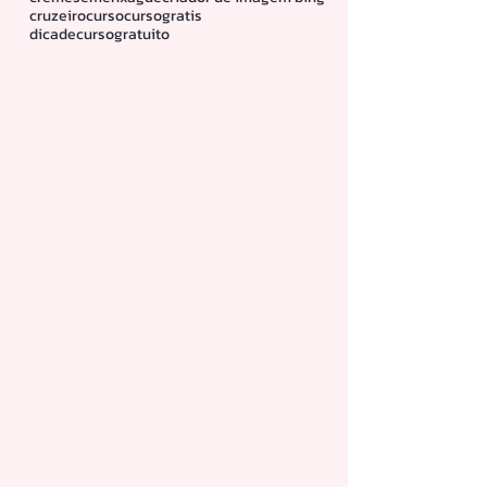
cruzeiro
curso
cursogratis
dicadecursogratuito