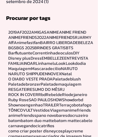
setembro de 2024
(1)
1 post
Procurar por tags
2019
AF2022
AMIGAS
ANIME
ANIME FRIEND
ANIMEFRIENDS2022
ANIMEFRIENDSRJ
ARMY
Aff
Animefastfan
BAIRRO LIBERDADE
BELEZA
BGS
BGS 2025
BRINDES GRATIS
BTS
Barflutuante
Correntinhadeoculos
DIY
Disney plus
Dress
EMBELLEZE
ENTREVISTA
FAMILIA
INOAR
Linhamelu
Look
Lookdodia
Maquiagem
Mascaradecilio
NARUTO
NARUTO SHIPPUDEN
NOVEX
Natal
O DIABO VESTE PRADA
Paletadeblush
Paletadebronzer
Paletademaquiagem
RESGATEI
RESUMO DO MÊS
RJ
ROCK IN COVER
Rbd
Rebelde
Riodejaneiro
Ruby Rose
SAO PAULO
SHOW
Showdorbd
Shownoengenhao
TRAILER
Terraçobotafogo
TÔNICO
VULT
Vestidos
Viagem
animefriends
animefriendssp
ano novo
baresdocruzeiro
batom
batom duo matte
batom matte
cabelo
carnavegando
cicatrifios
como criar poster disney
cosplay
creme
cremesemenxague
criador de imagem bing