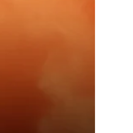
Sabrina Nogueira
Olá! Eu sou a Sabrina Nogueira, tenho 32
anos, moro no interior do Rio de Janeiro e
sou formada em jornalismo.
Decidi criar esse espaço para falar sobre
as coisas que mais amo.