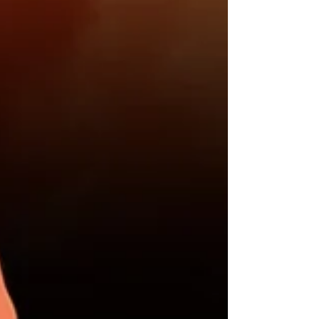
Como doramas, produtinhos de beleza e
também séries, filmes, viagem e muito
mais.
Aqui você vai descobrir o que penso, o
que faço e do que eu realmente gosto.