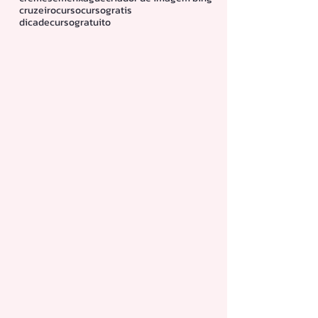
cruzeiro
curso
cursogratis
dicadecursogratuito