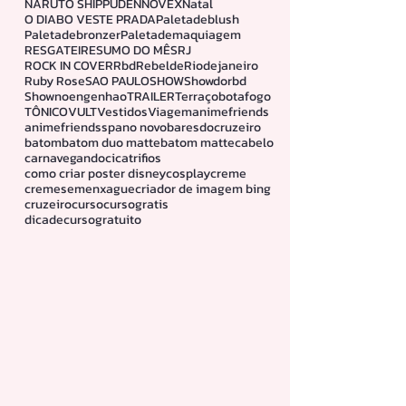
FAMILIA
INOAR
Linhamelu
Look
Lookdodia
Maquiagem
Mascaradecilio
NARUTO
NARUTO SHIPPUDEN
NOVEX
Natal
O DIABO VESTE PRADA
Paletadeblush
Paletadebronzer
Paletademaquiagem
RESGATEI
RESUMO DO MÊS
RJ
ROCK IN COVER
Rbd
Rebelde
Riodejaneiro
Ruby Rose
SAO PAULO
SHOW
Showdorbd
Shownoengenhao
TRAILER
Terraçobotafogo
TÔNICO
VULT
Vestidos
Viagem
animefriends
animefriendssp
ano novo
baresdocruzeiro
batom
batom duo matte
batom matte
cabelo
carnavegando
cicatrifios
como criar poster disney
cosplay
creme
cremesemenxague
criador de imagem bing
cruzeiro
curso
cursogratis
dicadecursogratuito