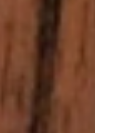
Sabrina Nogueira
Olá! Eu sou a Sabrina Nogueira, tenho 32
anos, moro no interior do Rio de Janeiro e
sou formada em jornalismo.
Decidi criar esse espaço para falar sobre
as coisas que mais amo.