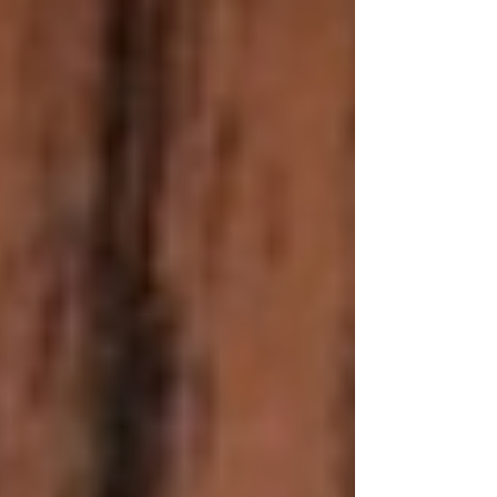
Como doramas, produtinhos de beleza e
também séries, filmes, viagem e muito
mais.
Aqui você vai descobrir o que penso, o
que faço e do que eu realmente gosto.