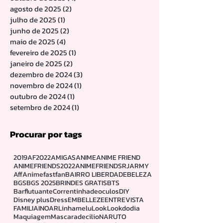
novembro de 2025
(2)
2 posts
outubro de 2025
(4)
4 posts
agosto de 2025
(2)
2 posts
julho de 2025
(1)
1 post
junho de 2025
(2)
2 posts
maio de 2025
(4)
4 posts
fevereiro de 2025
(1)
1 post
janeiro de 2025
(2)
2 posts
dezembro de 2024
(3)
3 posts
novembro de 2024
(1)
1 post
outubro de 2024
(1)
1 post
setembro de 2024
(1)
1 post
Procurar por tags
2019
AF2022
AMIGAS
ANIME
ANIME FRIEND
ANIMEFRIENDS2022
ANIMEFRIENDSRJ
ARMY
Aff
Animefastfan
BAIRRO LIBERDADE
BELEZA
BGS
BGS 2025
BRINDES GRATIS
BTS
Barflutuante
Correntinhadeoculos
DIY
Disney plus
Dress
EMBELLEZE
ENTREVISTA