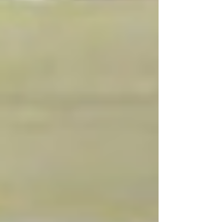
Sabrina Nogueira
Olá! Eu sou a Sabrina Nogueira, tenho 32
anos, moro no interior do Rio de Janeiro e
sou formada em jornalismo.
Decidi criar esse espaço para falar sobre
as coisas que mais amo.