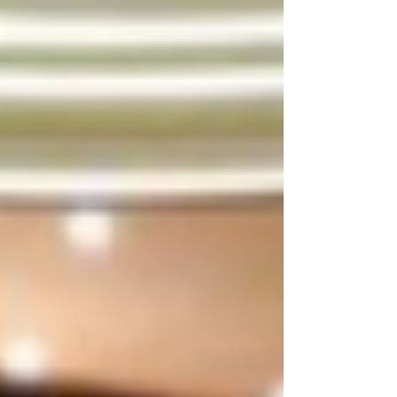
Como doramas, produtinhos de beleza e
também séries, filmes, viagem e muito
mais.
Aqui você vai descobrir o que penso, o
que faço e do que eu realmente gosto.