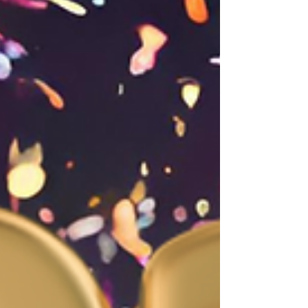
Sabrina Nogueira
Olá! Eu sou a Sabrina Nogueira, tenho 32
anos, moro no interior do Rio de Janeiro e
sou formada em jornalismo.
Decidi criar esse espaço para falar sobre
as coisas que mais amo.