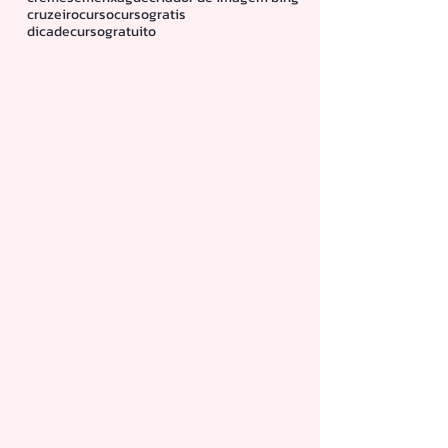
cruzeiro
curso
cursogratis
dicadecursogratuito