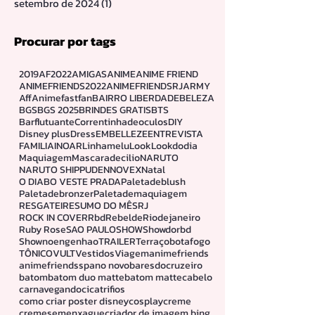
setembro de 2024
(1)
1 post
Procurar por tags
2019
AF2022
AMIGAS
ANIME
ANIME FRIEND
ANIMEFRIENDS2022
ANIMEFRIENDSRJ
ARMY
Aff
Animefastfan
BAIRRO LIBERDADE
BELEZA
BGS
BGS 2025
BRINDES GRATIS
BTS
Barflutuante
Correntinhadeoculos
DIY
Disney plus
Dress
EMBELLEZE
ENTREVISTA
FAMILIA
INOAR
Linhamelu
Look
Lookdodia
Maquiagem
Mascaradecilio
NARUTO
NARUTO SHIPPUDEN
NOVEX
Natal
O DIABO VESTE PRADA
Paletadeblush
Paletadebronzer
Paletademaquiagem
RESGATEI
RESUMO DO MÊS
RJ
ROCK IN COVER
Rbd
Rebelde
Riodejaneiro
Ruby Rose
SAO PAULO
SHOW
Showdorbd
Shownoengenhao
TRAILER
Terraçobotafogo
TÔNICO
VULT
Vestidos
Viagem
animefriends
animefriendssp
ano novo
baresdocruzeiro
batom
batom duo matte
batom matte
cabelo
carnavegando
cicatrifios
como criar poster disney
cosplay
creme
cremesemenxague
criador de imagem bing