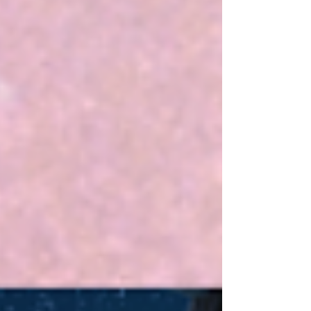
Sabrina Nogueira
Olá! Eu sou a Sabrina Nogueira, tenho 32
anos, moro no interior do Rio de Janeiro e
sou formada em jornalismo.
Decidi criar esse espaço para falar sobre
as coisas que mais amo.