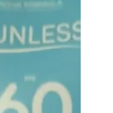
Sabrina Nogueira
Olá! Eu sou a Sabrina Nogueira, tenho 32
anos, moro no interior do Rio de Janeiro e
sou formada em jornalismo.
Decidi criar esse espaço para falar sobre
as coisas que mais amo.