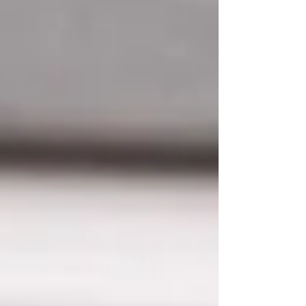
Sabrina Nogueira
Olá! Eu sou a Sabrina Nogueira, tenho 32
anos, moro no interior do Rio de Janeiro e
sou formada em jornalismo.
Decidi criar esse espaço para falar sobre
as coisas que mais amo.