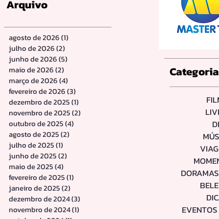
Arquivo
agosto de 2026
(1)
1 post
julho de 2026
(2)
2 posts
junho de 2026
(5)
5 posts
Categori
maio de 2026
(2)
2 posts
março de 2026
(4)
4 posts
fevereiro de 2026
(3)
3 posts
FI
dezembro de 2025
(1)
1 post
LI
novembro de 2025
(2)
2 posts
outubro de 2025
(4)
4 posts
D
agosto de 2025
(2)
2 posts
MÚS
julho de 2025
(1)
1 post
VIA
junho de 2025
(2)
2 posts
MOME
maio de 2025
(4)
4 posts
DORAMAS 
fevereiro de 2025
(1)
1 post
BEL
janeiro de 2025
(2)
2 posts
DI
dezembro de 2024
(3)
3 posts
EVENTOS 
novembro de 2024
(1)
1 post