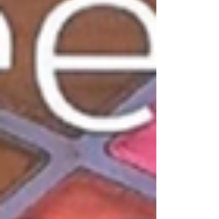
Sabrina Nogueira
Olá! Eu sou a Sabrina Nogueira, tenho 32
anos, moro no interior do Rio de Janeiro e
sou formada em jornalismo.
Decidi criar esse espaço para falar sobre
as coisas que mais amo.