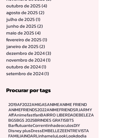
dezembro de 2025
(1)
1 post
novembro de 2025
(2)
2 posts
outubro de 2025
(4)
4 posts
agosto de 2025
(2)
2 posts
julho de 2025
(1)
1 post
junho de 2025
(2)
2 posts
maio de 2025
(4)
4 posts
fevereiro de 2025
(1)
1 post
janeiro de 2025
(2)
2 posts
dezembro de 2024
(3)
3 posts
novembro de 2024
(1)
1 post
outubro de 2024
(1)
1 post
setembro de 2024
(1)
1 post
Procurar por tags
2019
AF2022
AMIGAS
ANIME
ANIME FRIEND
ANIMEFRIENDS2022
ANIMEFRIENDSRJ
ARMY
Aff
Animefastfan
BAIRRO LIBERDADE
BELEZA
BGS
BGS 2025
BRINDES GRATIS
BTS
Barflutuante
Correntinhadeoculos
DIY