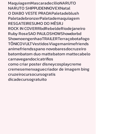
Disney plus
Dress
EMBELLEZE
ENTREVISTA
FAMILIA
INOAR
Linhamelu
Look
Lookdodia
Maquiagem
Mascaradecilio
NARUTO
NARUTO SHIPPUDEN
NOVEX
Natal
O DIABO VESTE PRADA
Paletadeblush
Paletadebronzer
Paletademaquiagem
RESGATEI
RESUMO DO MÊS
RJ
ROCK IN COVER
Rbd
Rebelde
Riodejaneiro
Ruby Rose
SAO PAULO
SHOW
Showdorbd
Shownoengenhao
TRAILER
Terraçobotafogo
TÔNICO
VULT
Vestidos
Viagem
animefriends
animefriendssp
ano novo
baresdocruzeiro
batom
batom duo matte
batom matte
cabelo
carnavegando
cicatrifios
como criar poster disney
cosplay
creme
cremesemenxague
criador de imagem bing
cruzeiro
curso
cursogratis
dicadecursogratuito