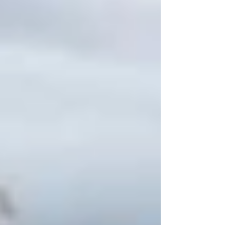
Sabrina Nogueira
Olá! Eu sou a Sabrina Nogueira, tenho 32
anos, moro no interior do Rio de Janeiro e
sou formada em jornalismo.
Decidi criar esse espaço para falar sobre
as coisas que mais amo.