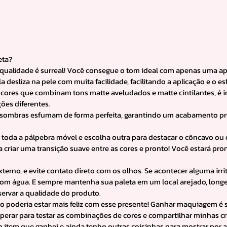
eta?
qualidade é surreal! Você consegue o tom ideal com apenas uma ap
a desliza na pele com muita facilidade, facilitando a aplicação e o 
 cores que combinam tons matte aveludados e matte cintilantes, é 
ões diferentes.
s sombras esfumam de forma perfeita, garantindo um acabamento pro
toda a pálpebra móvel e escolha outra para destacar o côncavo ou 
criar uma transição suave entre as cores e pronto! Você estará pron
terno, e evite contato direto com os olhos. Se acontecer alguma irrit
 água. E sempre mantenha sua paleta em um local arejado, longe d
servar a qualidade do produto.
não poderia estar mais feliz com esse presente! Ganhar maquiagem é
sperar para testar as combinações de cores e compartilhar minhas c
o item que ganhei e ainda tenho outras coisinhas para mostrar por 