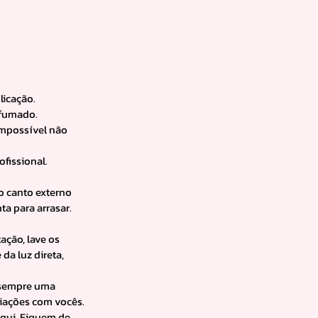
licação.
esfumado.
impossível não 
fissional.
o canto externo 
ta para arrasar.
ação, lave os 
a luz direta, 
 sempre uma 
riações com vocês.
aqui. Fiquem de 