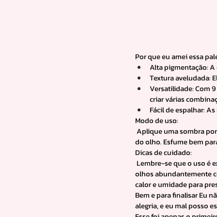
Por que eu amei essa pal
Alta pigmentação: A 
Textura aveludada: El
Versatilidade: Com 9
criar várias combinaç
Fácil de espalhar: A
Modo de uso:
 Aplique uma sombra por 
do olho. Esfume bem para 
Dicas de cuidado:
 Lembre-se que o uso é ex
olhos abundantemente com
calor e umidade para pre
Bem e para finalisar Eu 
alegria, e eu mal posso e
Esse foi apenas o primeir