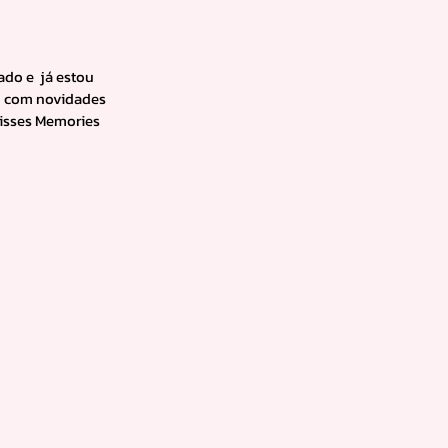
o e  já estou 
 com novidades 
Kisses Memories 