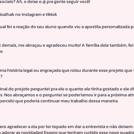
sociais? Ah, e deixe o @ pra gente seguir você!
isalhab no instagram e tiktok 
al foi a reação do seu aluno quando viu a apostila personalizada pe
liz demais, me abraçou e agradeceu muito! A família dele também, fo
a.
alguma história legal ou engraçada que rolou durante esse projeto que
e?
final do projeto perguntei pra ele o quanto ele tinha gostado e ele di
s. Nos abraçamos e o perguntei se poderíamos ir para a próxima ativ
percebi que poderia continuar meu trabalho dessa maneira.
uero agradecer a ela por ter topado em dar a entrevista e não deixem 
o adorar as novidades! Espero que tenham curtido esse novo quadro 