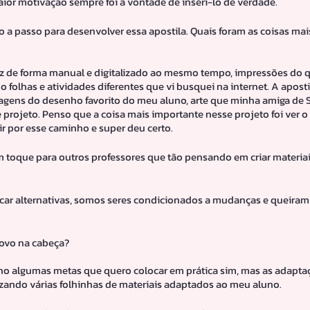
ior motivação sempre foi a vontade de inseri-lo de verdade.
so a passo para desenvolver essa apostila. Quais foram as coisas ma
 fiz de forma manual e digitalizado ao mesmo tempo, impressões do q
o folhas e atividades diferentes que vi busquei na internet. A aposti
agens do desenho favorito do meu aluno, arte que minha amiga de 
e projeto. Penso que a coisa mais importante nesse projeto foi ver o 
o ir por esse caminho e super deu certo.
m toque para outros professores que tão pensando em criar materiai
uscar alternativas, somos seres condicionados a mudanças e queira
novo na cabeça?
nho algumas metas que quero colocar em prática sim, mas as adapta
zando várias folhinhas de materiais adaptados ao meu aluno.