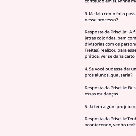
conteúdo em si. Minha ma
3. Me fala como foi o pas
nesse processo?
Resposta da Priscilla:  A
letras coloridas, bem com
divisórias com os person
Freitas) realizou para ess
prática, ver se daria cert
4. Se você pudesse dar u
pros alunos, qual seria?
Resposta da Priscilla: B
essas mudanças.
5. Já tem algum projeto 
Resposta da Priscilla:Te
acontecendo, venho reali