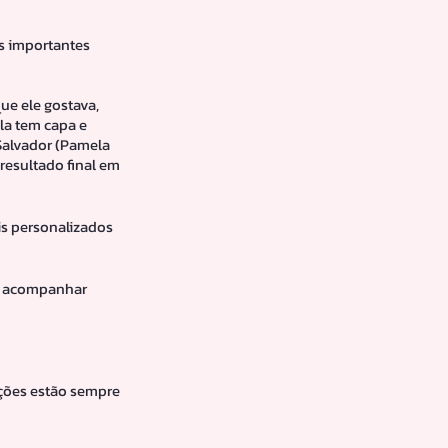
is importantes 
ue ele gostava, 
la tem capa e 
Salvador (Pamela 
resultado final em 
s personalizados 
m acompanhar 
ções estão sempre 