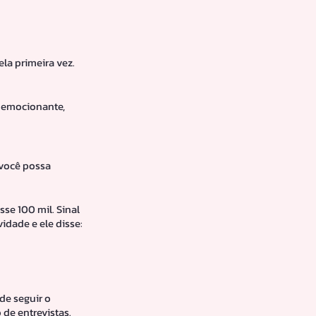
la primeira vez. 
i emocionante, 
 você possa 
sse 100 mil. Sinal 
idade e ele disse: 
de seguir o 
de entrevistas. 