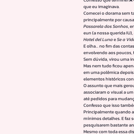
que eu imaginava.
Comecei o dorama sem tan
principalmente por caus
Passarela dos Sonhos
, e
eun (a nossa querida IU)
Hotel del Luna
 e 
Se a Vid
E olha… no fim das contas
envolvendo aos poucos, f
Sem dúvida, virou uma i
Mas nem tudo ficou apen
em uma polêmica depois 
elementos históricos cons
O assunto que mais gerou
associaram o visual a um 
até pedidos para mudanç
Confesso que isso também 
Principalmente quando a h
mínimos detalhes. E faz 
pesquisarem bastante ant
Mesmo com toda essa disc