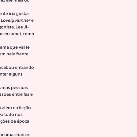
e iria gostar, 
 
Lovely Runner
 e 
onista, Lee Ji-
ue eu amei, como 
rama que vai te 
m pela frente. 
 acabou entrando 
tar alguns 
gumas pessoas 
sões entre fãs e 
 além da ficção. 
va tudo nos 
uções de época 
dar uma chance.