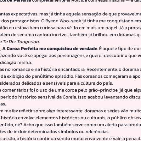
tas expectativas, mas já tinha aquela sensação de que provavelment
a dos protagonistas. O Byeon Woo-seok já tinha me conquistado em
ntão eu estava bem curiosa para vê-lo em mais um papel. Já a protag
, além de ser uma cantora incrível, também já brilhou em doramas q
a Te Der Tangerina
.
, 
A Coroa Perfeita me conquistou de verdade
. É aquele tipo de do
azendo você se apegar aos personagens e querer descobrir o que ve
ndicação minha.
as no romance e na história encantadora. Recentemente, o dorama
da exibição do penúltimo episódio. Fãs coreanos começaram a apon
iderados delicados e sensíveis para a cultura do país.
 comentários foi o uso de uma coroa pelo grão-príncipe, já que al
período histórico sensível da Coreia. Isso acabou levantando discus
as.
me fez refletir sobre algo interessante: doramas e séries vão muito
istória envolve elementos históricos ou culturais, o público obser
sentido, né? Acho que isso também serve como um alerta para prod
es de incluir determinados símbolos ou referências.
ussão, a história continua sendo muito envolvente e vale a pena 