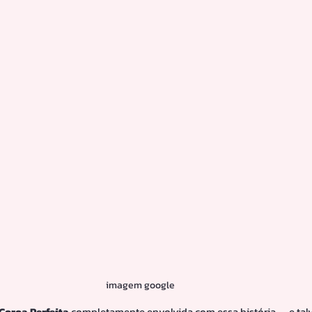
imagem google
Coroa Perfeita
 completamente envolvida com essa história — e talv