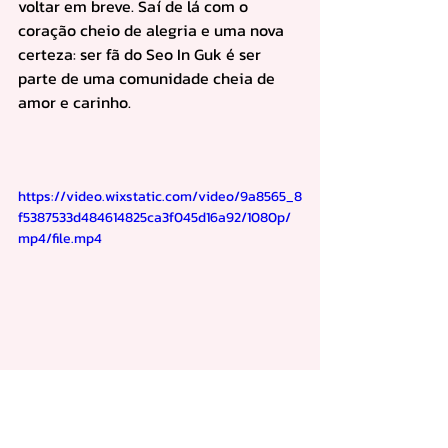
voltar em breve. Saí de lá com o 
coração cheio de alegria e uma nova 
certeza: ser fã do Seo In Guk é ser 
parte de uma comunidade cheia de 
amor e carinho.
https://video.wixstatic.com/video/9a8565_8
f5387533d484614825ca3f045d16a92/1080p/
mp4/file.mp4
Uma Experiência Inesquecível!
O fanmeeting do Seo In Guk no Vibra 